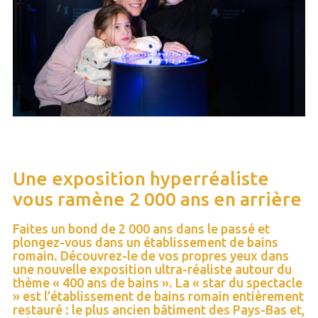
Une exposition hyperréaliste
vous ramène 2 000 ans en arrière
Faites un bond de 2 000 ans dans le passé et
plongez-vous dans un établissement de bains
romain. Découvrez-le de vos propres yeux dans
une nouvelle exposition ultra-réaliste autour du
thème « 400 ans de bains ». La « star du spectacle
» est l’établissement de bains romain entièrement
restauré : le plus ancien bâtiment des Pays-Bas et,