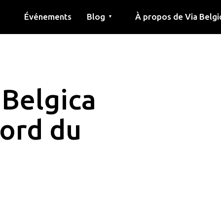
Événements
Blog
À propos de Via Belgi
▼
née
Article
Éducation
Recette
Amis
À propos de via belgica
Recherche
Éducation
Amis
Le guide
 Belgica
bord du