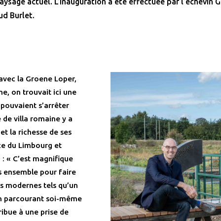
aysage actuel. L’inauguration a été effectuée par l’échevin
ud Burlet.
 avec la Groene Loper,
ne, on trouvait ici une
pouvaient s’arrêter
 de villa romaine y a
et la richesse de ses
nce du Limbourg et
 : « C’est magnifique
s ensemble pour faire
ns modernes tels qu’un
en parcourant soi-même
tribue à une prise de