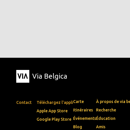
Via Belgica
Carte
À propos de via b
Contact
Téléchargez l'appli
Itinéraires
Recherche
Apple App Store
Événements
Éducation
Google Play Store
Blog
Amis