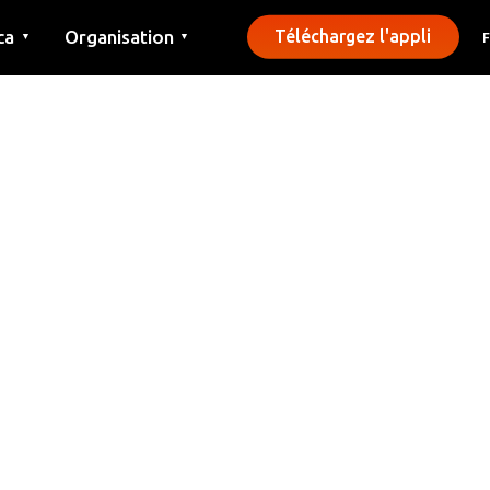
ca
Organisation
Téléchargez l'appli
▼
▼
Contact
Presse
Communes