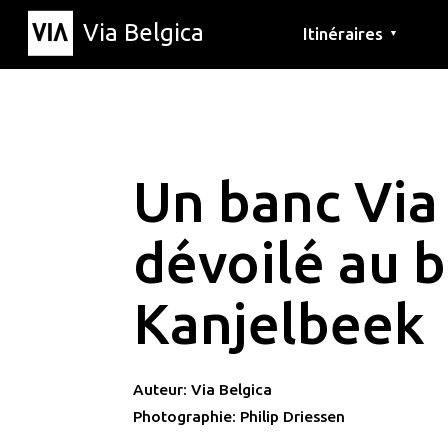
Via Belgica
Itinéraires
▼
Parcours d'écoute
Itinéraires de randon
Itinéraires cyclables
Un banc Via
dévoilé au 
Kanjelbeek
Auteur: Via Belgica
Photographie: Philip Driessen