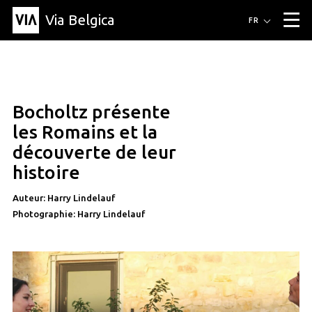
Via Belgica
Itinéraires
FR
▼
Itinéraires de randonnée
Itinéraires cyclables
Parcours d'écoute
Événements
Blog
▼
Bocholtz présente
Éducation
Recette
Article
Amis
À propos de Via Belgica
▼
les Romains et la
À propos de via belgica
Recherche
Éducation
Le guide
Amis
découverte de leur
Organisation
▼
histoire
Communes
Contact
Presse
Auteur: Harry Lindelauf
Photographie: Harry Lindelauf