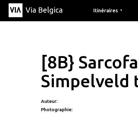
Via Belgica
Itinéraires
▼
Parcours d'écoute
Itinéraires de randon
Itinéraires cyclables
[8B} Sarcof
Simpelveld 
Auteur:
Photographie: