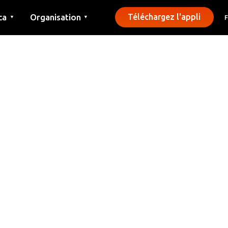
ca
Organisation
Téléchargez l'appli
▼
▼
Contact
Presse
Communes