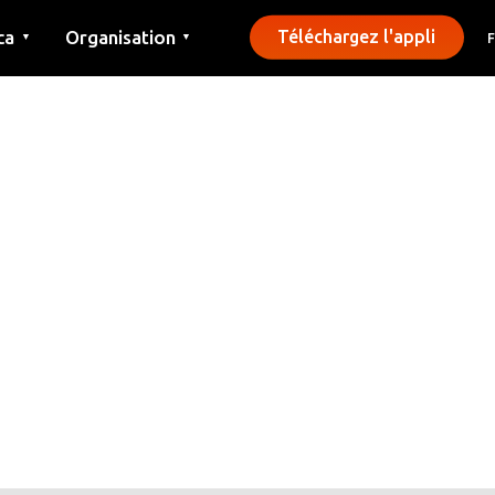
ca
Organisation
Téléchargez l'appli
▼
▼
Contact
Presse
Communes