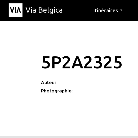
Via Belgica
Itinéraires
▼
Parcours d'écoute
Itinéraires de randon
Itinéraires cyclables
5P2A2325
Auteur:
Photographie: