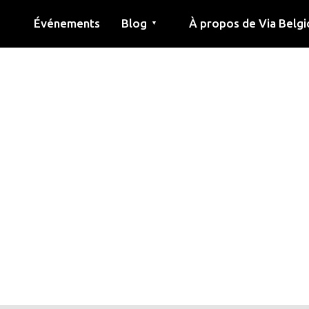
Événements
Blog
À propos de Via Belgi
▼
née
Article
Éducation
Recette
Amis
À propos de via belgica
Recherche
Éducation
Amis
Le guide