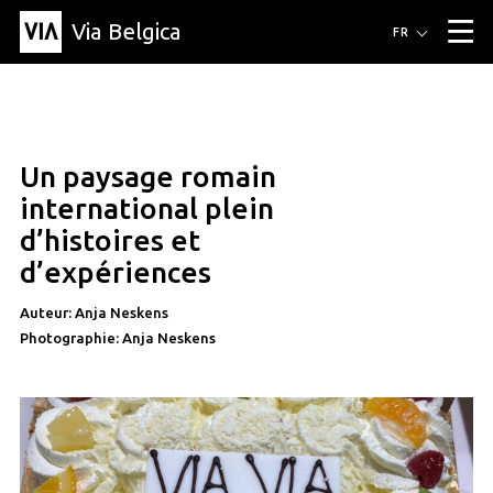
Via Belgica
Itinéraires
FR
▼
Itinéraires de randonnée
Itinéraires cyclables
Parcours d'écoute
Événements
Blog
▼
Un paysage romain
Éducation
Recette
Article
Amis
À propos de Via Belgica
▼
international plein
À propos de via belgica
Recherche
Éducation
Le guide
Amis
d’histoires et
Organisation
▼
d’expériences
Communes
Contact
Presse
Auteur: Anja Neskens
Photographie: Anja Neskens