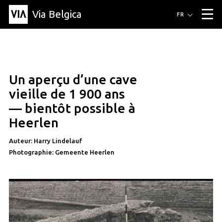
Via Belgica
Itinéraires
FR
▼
Itinéraires de randonnée
Itinéraires cyclables
Parcours d'écoute
Événements
Blog
▼
Un aperçu d’une cave
Éducation
Recette
Article
Amis
À propos de Via Belgica
▼
article
vieille de 1 900 ans
À propos de via belgica
Recherche
Éducation
Le guide
Amis
— bientôt possible à
Organisation
▼
Heerlen
Communes
Contact
Presse
Auteur: Harry Lindelauf
Photographie: Gemeente Heerlen