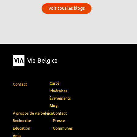
Voir tous les blogs
Via Belgica
Carte
Contact
Itinéraires
Événements
Blog
À propos de via belgica
Contact
Recherche
Presse
Éducation
Communes
Amis