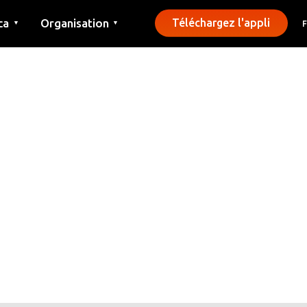
ca
Organisation
Téléchargez l'appli
▼
▼
Contact
Presse
Communes