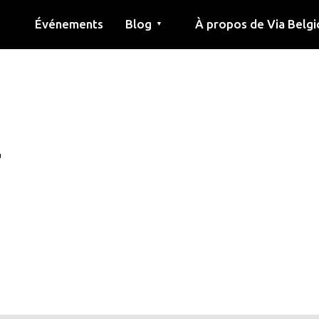
Événements
Blog
À propos de Via Belgi
▼
née
Article
Éducation
Recette
Amis
À propos de via belgica
Recherche
Éducation
Amis
Le guide
2