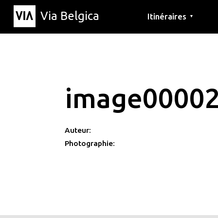
Via Belgica
Itinéraires
▼
Parcours d'écoute
Itinéraires de randon
Itinéraires cyclables
image0000
Auteur:
Photographie: