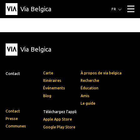
Via Belgica
Itinéraires
FR
▼
Itinéraires de randonnée
Itinéraires cyclables
Parcours d'écoute
Événements
Blog
▼
Via Belgica
Éducation
Recette
Article
Amis
À propos de Via Belgica
▼
À propos de via belgica
Recherche
Éducation
Le guide
Amis
Organisation
▼
Carte
À propos de via belgica
Contact
Communes
Contact
Presse
Itinéraires
Recherche
Événements
Éducation
Blog
Amis
Le guide
Contact
Téléchargez l'appli
Presse
Apple App Store
Communes
Google Play Store