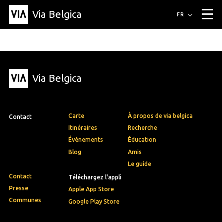
Via Belgica
Itinéraires
FR
▼
Itinéraires de randonnée
Itinéraires cyclables
Parcours d'écoute
Événements
Blog
▼
Via Belgica
Éducation
Recette
Article
Amis
À propos de Via Belgica
▼
À propos de via belgica
Recherche
Éducation
Le guide
Amis
Organisation
▼
Carte
À propos de via belgica
Contact
Communes
Contact
Presse
Itinéraires
Recherche
Événements
Éducation
Blog
Amis
Le guide
Contact
Téléchargez l'appli
Presse
Apple App Store
Communes
Google Play Store