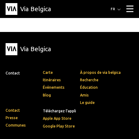
Via Belgica
Itinéraires
FR
▼
Itinéraires de randonnée
Itinéraires cyclables
Parcours d'écoute
Événements
Blog
▼
Via Belgica
Éducation
Recette
Article
Amis
À propos de Via Belgica
▼
À propos de via belgica
Recherche
Éducation
Le guide
Amis
Organisation
▼
Carte
À propos de via belgica
Contact
Communes
Contact
Presse
Itinéraires
Recherche
Événements
Éducation
Blog
Amis
Le guide
Contact
Téléchargez l'appli
Presse
Apple App Store
Communes
Google Play Store