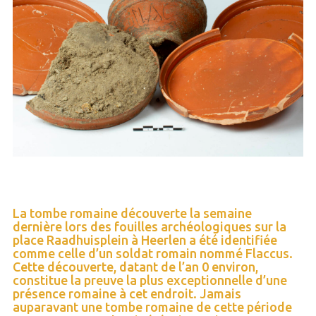
La tombe romaine découverte la semaine
dernière lors des fouilles archéologiques sur la
place Raadhuisplein à Heerlen a été identifiée
comme celle d’un soldat romain nommé Flaccus.
Cette découverte, datant de l’an 0 environ,
constitue la preuve la plus exceptionnelle d’une
présence romaine à cet endroit. Jamais
auparavant une tombe romaine de cette période