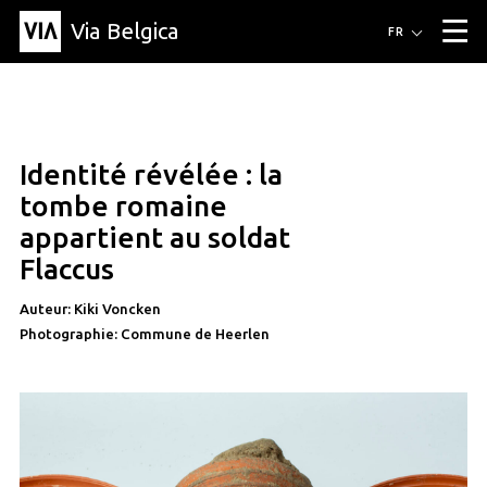
Via Belgica
Itinéraires
FR
▼
Itinéraires de randonnée
Itinéraires cyclables
Parcours d'écoute
Événements
Blog
▼
Identité révélée : la
Éducation
Recette
Article
Amis
À propos de Via Belgica
▼
tombe romaine
À propos de via belgica
Recherche
Éducation
Le guide
Amis
appartient au soldat
Organisation
▼
Flaccus
Communes
Contact
Presse
Auteur: Kiki Voncken
Photographie: Commune de Heerlen