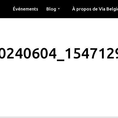
Événements
Blog
À propos de Via Belgi
▼
née
Article
Éducation
Recette
Amis
À propos de via belgica
Recherche
Éducation
Amis
Le guide
20240604_154712