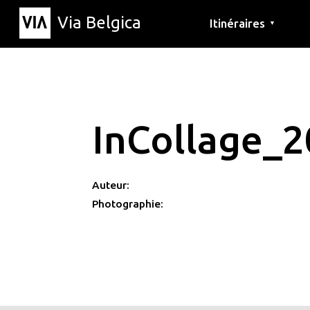
Via Belgica
Itinéraires
▼
Parcours d'écoute
Itinéraires de randon
Itinéraires cyclables
InCollage_
Auteur:
Photographie: