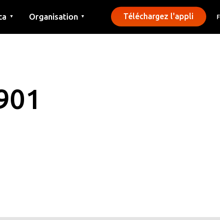
ca
Organisation
Téléchargez l'appli
▼
▼
Contact
Presse
Communes
901