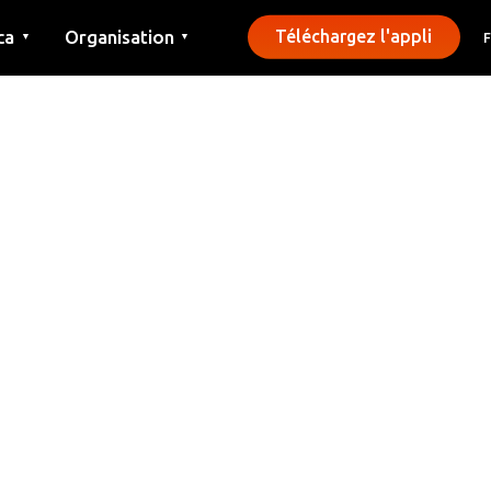
ca
Organisation
Téléchargez l'appli
▼
▼
Contact
Presse
Communes