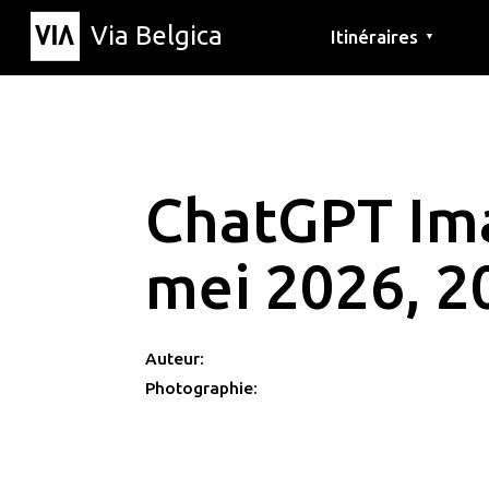
Via Belgica
Itinéraires
▼
Parcours d'écoute
Itinéraires de randon
Itinéraires cyclables
ChatGPT Im
mei 2026, 2
Auteur:
Photographie: