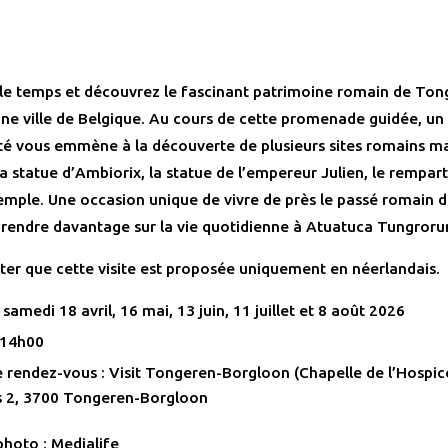
e temps et découvrez le fascinant patrimoine romain de Tong
nne ville de Belgique. Au cours de cette promenade guidée, un
é vous emmène à la découverte de plusieurs sites romains ma
 la statue d’Ambiorix, la statue de l’empereur Julien, le rempar
 temple. Une occasion unique de vivre de près le passé romain 
prendre davantage sur la vie quotidienne à Atuatuca Tungroru
oter que cette visite est proposée uniquement en néerlandais.
samedi 18 avril, 16 mai, 13 juin, 11 juillet et 8 août 2026
 14h00
e rendez-vous : Visit Tongeren-Borgloon (Chapelle de l’Hospice
s 2, 3700 Tongeren-Borgloon
photo : Medialife