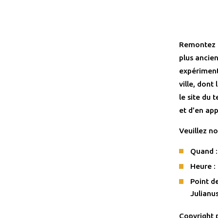
Remontez l
plus ancie
expériment
ville, dont
le site du
et d’en ap
Veuillez n
Quand : 
Heure :
Point d
Julianu
Copyright 