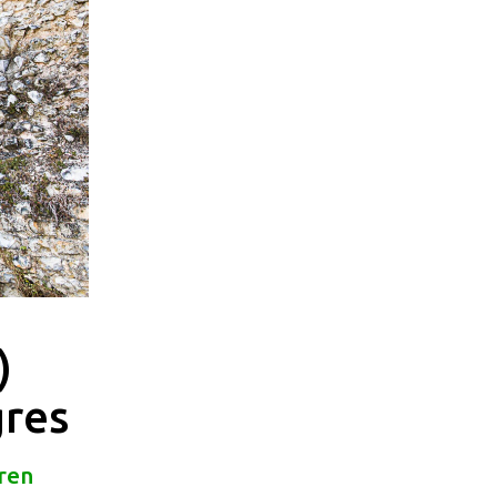
)
res
eren