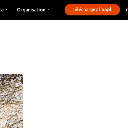
ca
Organisation
Téléchargez l'appli
▼
▼
Contact
Presse
Communes