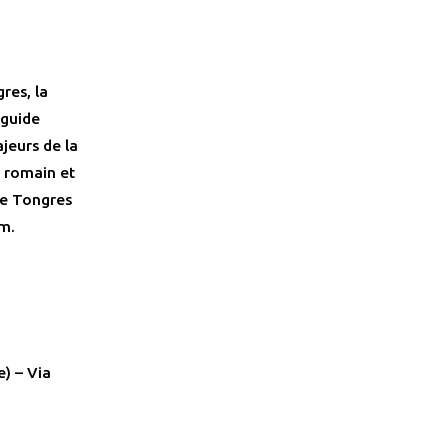
res, la
 guide
jeurs de la
t romain et
de Tongres
m.
) – Via