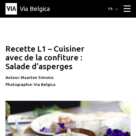
Via Belgica
Itinéraires
FR
▼
Itinéraires de randonnée
Itinéraires cyclables
Parcours d'écoute
Événements
Blog
▼
Recette L1 – Cuisiner
Éducation
Recette
Article
Amis
À propos de Via Belgica
▼
recette
avec de la confiture :
À propos de via belgica
Recherche
Éducation
Le guide
Amis
Salade d’asperges
Organisation
▼
Auteur: Maarten Simonis
Communes
Contact
Presse
Photographie: Via Belgica