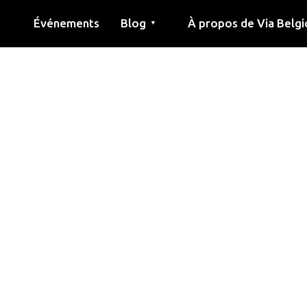
Événements
Blog
À propos de Via Belgi
▼
née
Article
Éducation
Recette
Amis
À propos de via belgica
Recherche
Éducation
Amis
Le guide