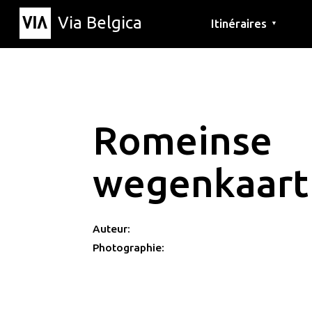
Via Belgica
Itinéraires
▼
Parcours d'écoute
Itinéraires de randon
Itinéraires cyclables
Romeinse
wegenkaart
Auteur:
Photographie: