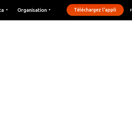
ca
Organisation
Téléchargez l'appli
▼
▼
Contact
Presse
Communes