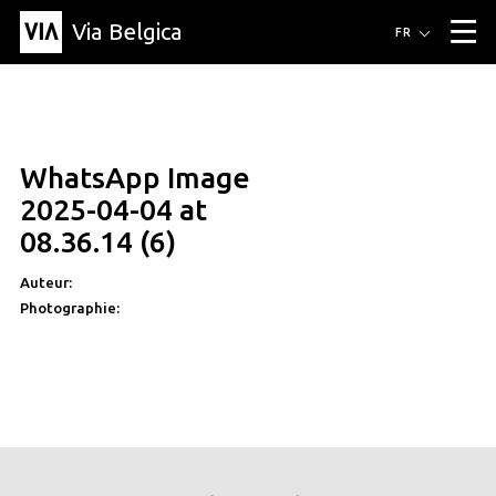
Via Belgica
Itinéraires
FR
▼
Itinéraires de randonnée
Itinéraires cyclables
Parcours d'écoute
Événements
Blog
▼
WhatsApp Image
Éducation
Recette
Article
Amis
À propos de Via Belgica
▼
2025-04-04 at
À propos de via belgica
Recherche
Éducation
Le guide
Amis
08.36.14 (6)
Organisation
▼
Auteur:
Communes
Contact
Presse
Photographie: