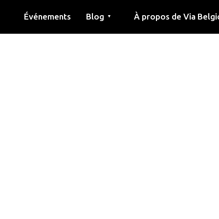
Événements
Blog
À propos de Via Belgi
▼
née
Article
Éducation
Recette
Amis
À propos de via belgica
Recherche
Éducation
Amis
Le guide