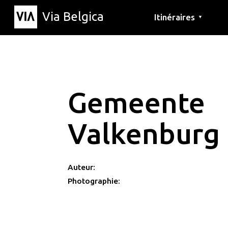
Via Belgica
Itinéraires
▼
Parcours d'écoute
Itinéraires de randon
Itinéraires cyclables
Gemeente
Valkenburg
Auteur:
Photographie: