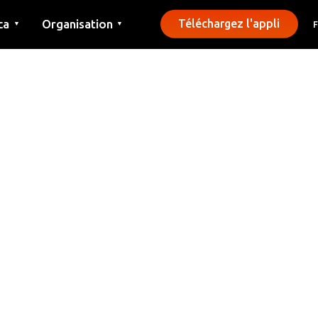
ca
Organisation
Téléchargez l'appli
▼
▼
Contact
Presse
Communes