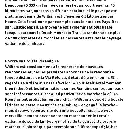
beaucoup (5 000 km l’année dernière) et parcourt environ 40
kilomètres par jour sans souffrir un centime. Si le paysage est
plat, la moyenne de William est d’environ 6,5 kilomètres par
heure. Cela fonctionne par exemple dans le nord des Pays-Bas
sur l’Elfstedenpad. La moyenne est évidemment plus basse
lorsqu’il parcourt le Dutch Mountain Trail, la randonnée de plus
de 100 kilomètres de montées et descentes à travers le paysage
vallonné du Limbourg
Encore une fois la Via Belgica
William est constamment à la recherche de nouvelles
randonnées et, dès les premières annonces de la randonnée
longue distance de la Via Belgica, il était déjà en chemin. Et il
regarde en arrière avec satisfaction : « Tout était extrêmement
bien indiqué et les informations sur les Romains sur les panneaux
sont intéressantes. C’est aussi particulier de marcher là où les
Romains ont probablement marché. » William a donc déjà bouclé
l’itinéraire entre Maastricht et Rimburg – et gagné la broche –
mais il relève volontiers le défi une nouvelle fois : « Je peux
merveilleusement déconnecter en marchant et le terrain
vallonné du sud du Limbourg m’offre de la variété. Je préfère
marcher ici plutôt que par exemple sur l’Elfstedenpad ; là-bas