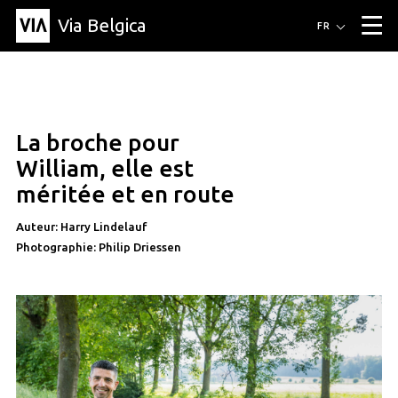
Via Belgica
Itinéraires
FR
▼
Itinéraires de randonnée
Itinéraires cyclables
Parcours d'écoute
Événements
Blog
▼
La broche pour
Éducation
Recette
Article
Amis
À propos de Via Belgica
▼
article
William, elle est
À propos de via belgica
Recherche
Éducation
Le guide
Amis
méritée et en route
Organisation
▼
Auteur: Harry Lindelauf
Communes
Contact
Presse
Photographie: Philip Driessen