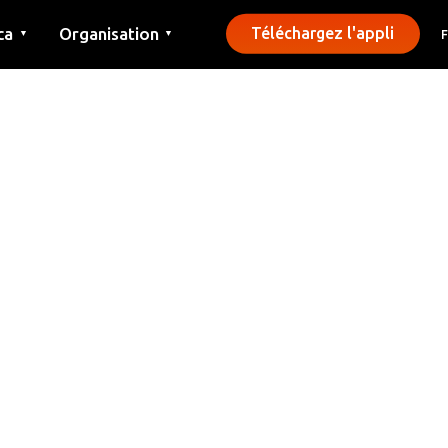
ca
Organisation
Téléchargez l'appli
▼
▼
Contact
Presse
Communes