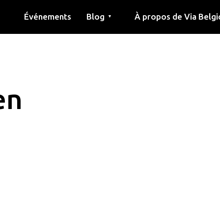
Événements
Blog
À propos de Via Belgi
▼
née
Article
Éducation
Recette
Amis
À propos de via belgica
Recherche
Éducation
Amis
Le guide
en