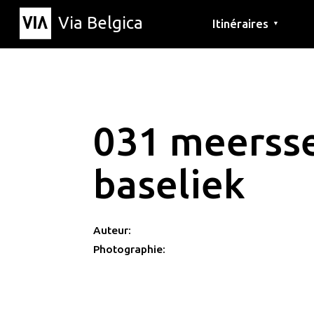
Via Belgica
Itinéraires
▼
Parcours d'écoute
Itinéraires de randon
Itinéraires cyclables
031 meerss
baseliek
Auteur:
Photographie: