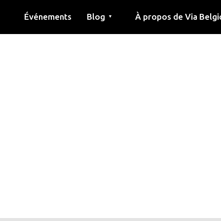
Événements
Blog
À propos de Via Belgi
▼
née
Article
Éducation
Recette
Amis
À propos de via belgica
Recherche
Éducation
Amis
Le guide