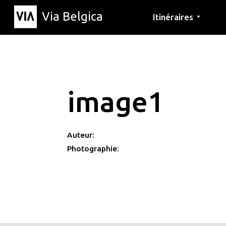
Via Belgica
Itinéraires
▼
Parcours d'écoute
Itinéraires de randon
Itinéraires cyclables
image1
Auteur:
Photographie: