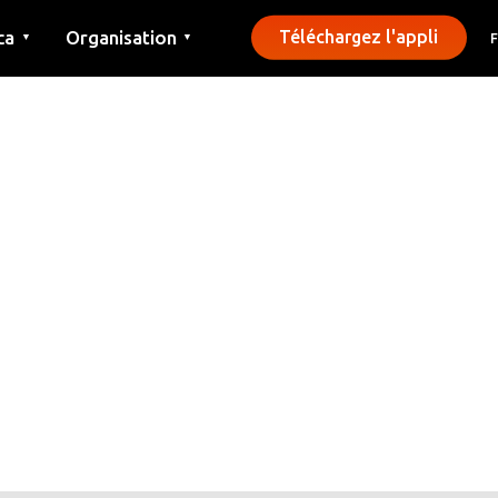
ca
Organisation
Téléchargez l'appli
▼
▼
Contact
Presse
Communes