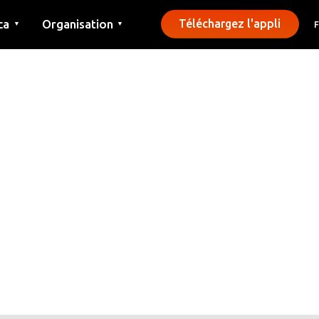
ca
Organisation
Téléchargez l'appli
▼
▼
Contact
Presse
Communes