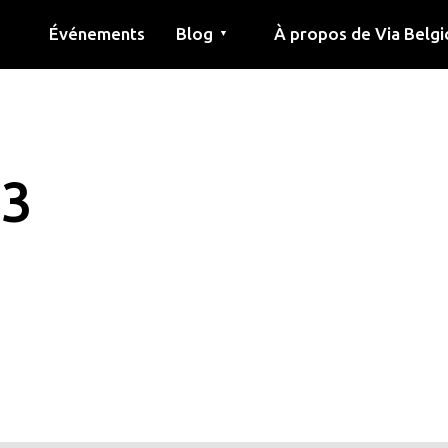
Événements
Blog
À propos de Via Belgi
▼
née
Article
Éducation
Recette
Amis
À propos de via belgica
Recherche
Éducation
Amis
Le guide
 3