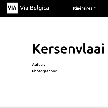
Via Belgica
Itinéraires
▼
Parcours d'écoute
Itinéraires de randon
Itinéraires cyclables
Kersenvlaai
Auteur:
Photographie: