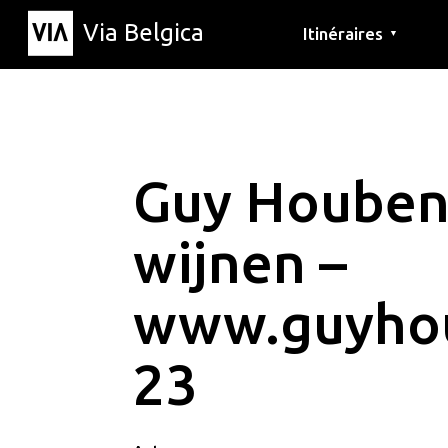
Via Belgica
Itinéraires
▼
Parcours d'écoute
Itinéraires de randon
Itinéraires cyclables
Guy Houben
wijnen –
www.guyho
23