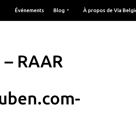
Événements
Blog
À propos de Via Belgi
▼
née
Article
Éducation
Recette
Amis
À propos de via belgica
Recherche
Éducation
Amis
Le guide
 – RAAR
uben.com-