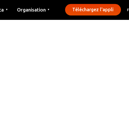
ca
Organisation
Téléchargez l'appli
▼
▼
Contact
Presse
Communes