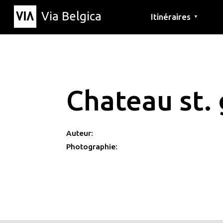
Via Belgica
Itinéraires
▼
Parcours d'écoute
Itinéraires de randon
Itinéraires cyclables
Chateau st.
Auteur:
Photographie: