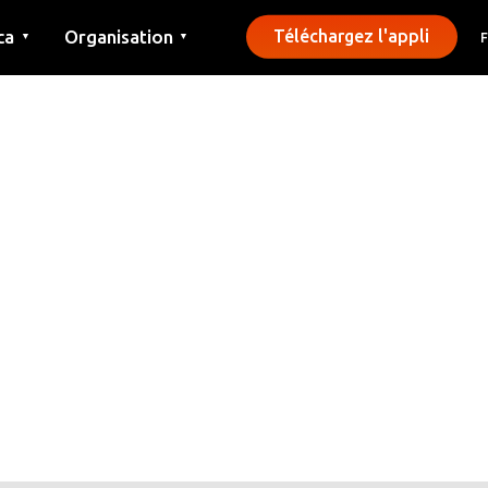
ca
Organisation
Téléchargez l'appli
▼
▼
Contact
Presse
Communes