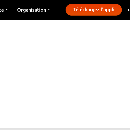
ca
Organisation
Téléchargez l'appli
▼
▼
Contact
Presse
Communes