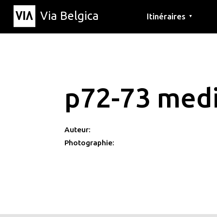
Via Belgica
Itinéraires
▼
Parcours d'écoute
Itinéraires de randon
Itinéraires cyclables
p72-73 med
Auteur:
Photographie: