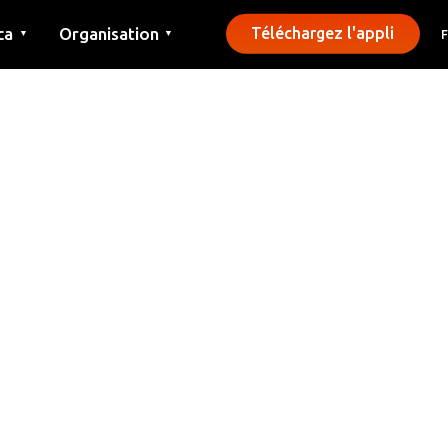
ca
Organisation
Téléchargez l'appli
▼
▼
Contact
Presse
Communes