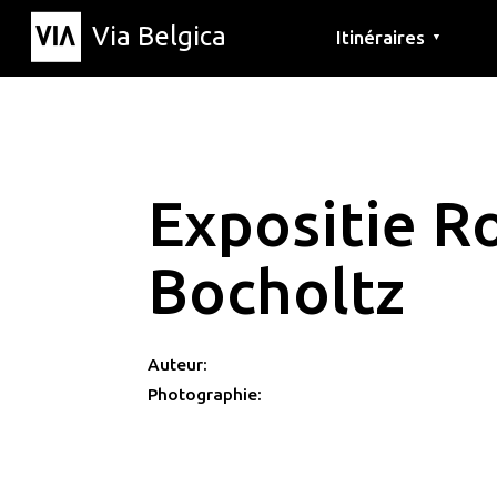
Via Belgica
Itinéraires
▼
Parcours d'écoute
Itinéraires de randon
Itinéraires cyclables
Expositie R
Bocholtz
Auteur:
Photographie: