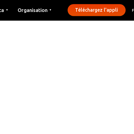
ca
Organisation
Téléchargez l'appli
▼
▼
Contact
Presse
Communes