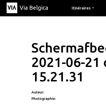
Via Belgica
Itinéraires
▼
Parcours d'écoute
Itinéraires de randon
Itinéraires cyclables
Schermafbe
2021-06-21
15.21.31
Auteur:
Photographie: