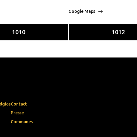
Google Maps
1010
1012
elgica
Contact
Presse
Communes