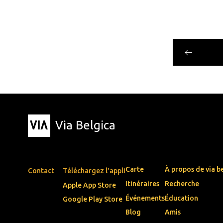
Via Belgica
Carte
À propos de via b
Contact
Téléchargez l'appli
Itinéraires
Recherche
Apple App Store
Événements
Éducation
Google Play Store
Blog
Amis