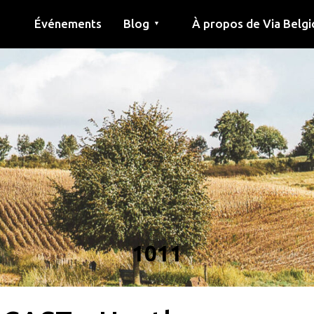
Événements
Blog
À propos de Via Belgi
▼
née
Article
Éducation
Recette
Amis
À propos de via belgica
Recherche
Éducation
Amis
Le guide
1011