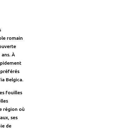
s
cole romain
ouverte
 ans. À
rapidement
 préférés
ia Belgica.
s fouilles
lles
ne région où
aux, ses
oie de