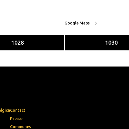
Google Maps
1028
1030
elgica
Contact
Presse
Communes