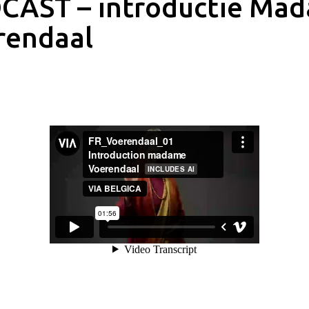
CAST – introductie Ma
rendaal