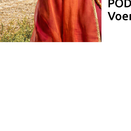
POD
Voe