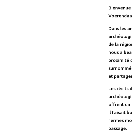
Bienvenue 
Voerendaa
Dans les an
archéologiq
de la régi
nous a beau
proximité d
surnommée 
et partager
Les récits
archéologiq
offrent un 
il faisait 
fermes mon
passage.