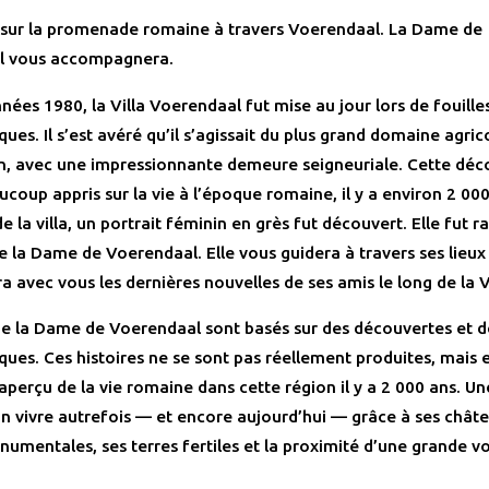
sur la promenade romaine à travers Voerendaal. La Dame de
l vous accompagnera.
nées 1980, la Villa Voerendaal fut mise au jour lors de fouille
ues. Il s’est avéré qu’il s’agissait du plus grand domaine agri
on, avec une impressionnante demeure seigneuriale. Cette déc
coup appris sur la vie à l’époque romaine, il y a environ 2 000
e la villa, un portrait féminin en grès fut découvert. Elle fut 
la Dame de Voerendaal. Elle vous guidera à travers ses lieux
a avec vous les dernières nouvelles de ses amis le long de la V
 de la Dame de Voerendaal sont basés sur des découvertes et de
ues. Ces histoires ne se sont pas réellement produites, mais e
aperçu de la vie romaine dans cette région il y a 2 000 ans. U
bon vivre autrefois — et encore aujourd’hui — grâce à ses châte
umentales, ses terres fertiles et la proximité d’une grande v