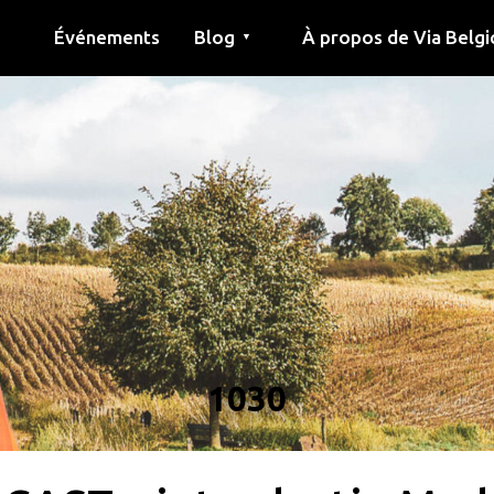
Événements
Blog
À propos de Via Belgi
▼
née
Article
Éducation
Recette
Amis
À propos de via belgica
Recherche
Éducation
Amis
Le guide
1030