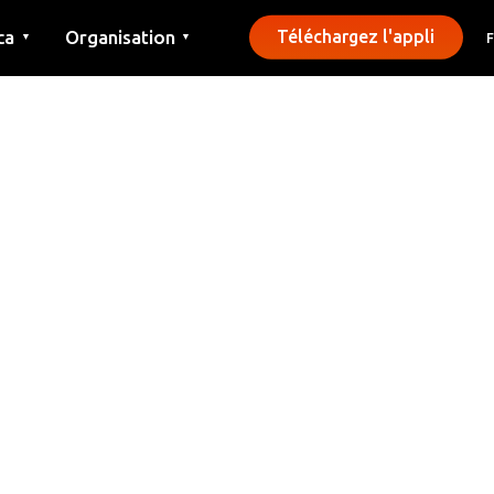
ca
Organisation
Téléchargez l'appli
▼
▼
Contact
Presse
Communes