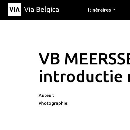
Via Belgica
Itinéraires
▼
Parcours d'écoute
Itinéraires de randon
Itinéraires cyclables
VB MEERSS
introductie
Auteur:
Photographie: