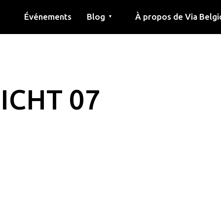
Événements
Blog
À propos de Via Belgi
▼
née
Article
Éducation
Recette
Amis
À propos de via belgica
Recherche
Éducation
Amis
Le guide
ICHT 07