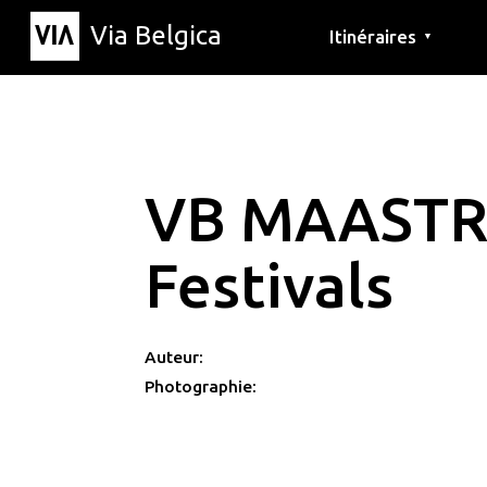
Via Belgica
Itinéraires
▼
Parcours d'écoute
Itinéraires de randon
Itinéraires cyclables
VB MAASTR
Festivals
Auteur:
Photographie: