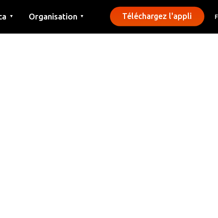
ca
Organisation
Téléchargez l'appli
▼
▼
Contact
Presse
Communes