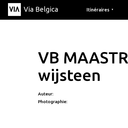
Via Belgica
Itinéraires
▼
Parcours d'écoute
Itinéraires de randon
Itinéraires cyclables
VB MAASTR
wijsteen
Auteur:
Photographie: