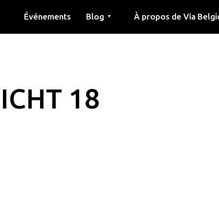
Événements
Blog
À propos de Via Belgi
▼
née
Article
Éducation
Recette
Amis
À propos de via belgica
Recherche
Éducation
Amis
Le guide
ICHT 18