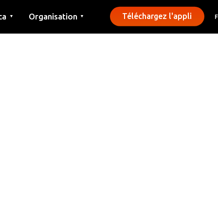
ca
Organisation
Téléchargez l'appli
▼
▼
Contact
Presse
Communes