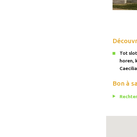
Découvr
Tot slot
horen, k
Caecilia
Bon à s
Rechten