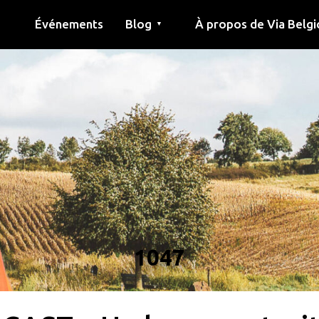
Événements
Blog
À propos de Via Belgi
▼
née
Article
Éducation
Recette
Amis
À propos de via belgica
Recherche
Éducation
Amis
Le guide
1047