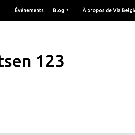
Événements
Blog
À propos de Via Belgi
▼
née
Article
Éducation
Recette
Amis
À propos de via belgica
Recherche
Éducation
Amis
Le guide
etsen 123