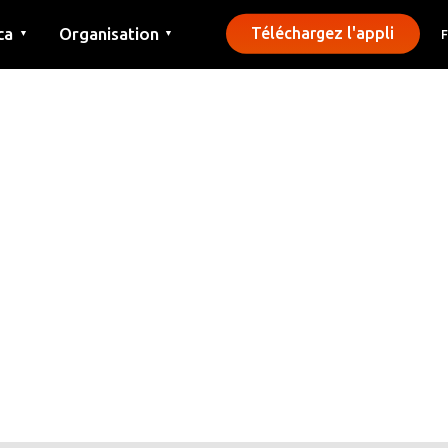
ca
Organisation
Téléchargez l'appli
▼
▼
Contact
Presse
Communes