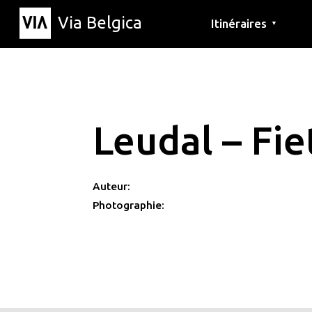
Via Belgica
Itinéraires
▼
Parcours d'écoute
Itinéraires de randon
Itinéraires cyclables
Leudal – Fi
Auteur:
Photographie: