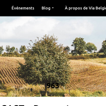
Événements
Blog
À propos de Via Belgi
▼
née
Article
Éducation
Recette
Amis
À propos de via belgica
Recherche
Éducation
Amis
Le guide
963