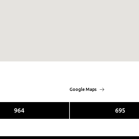
Google Maps
964
695