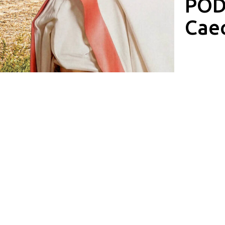
POD
Caec