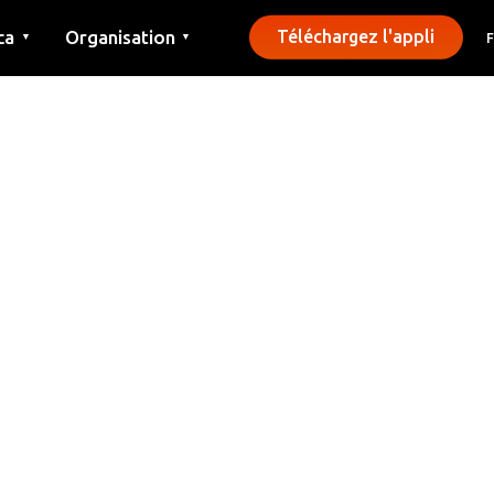
ca
Organisation
Téléchargez l'appli
▼
▼
Contact
Presse
Communes