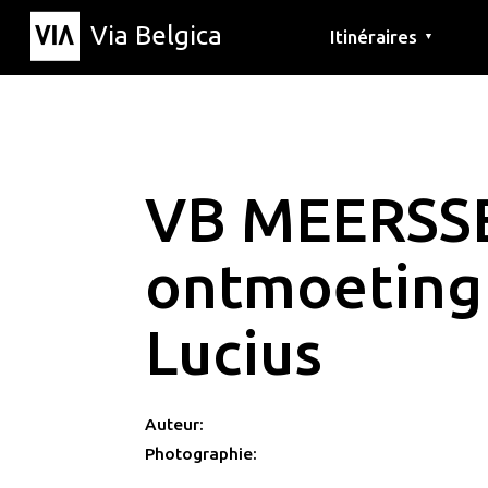
Via Belgica
Itinéraires
▼
Parcours d'écoute
Itinéraires de randon
Itinéraires cyclables
VB MEERSS
ontmoeting
Lucius
Auteur:
Photographie: