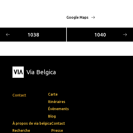
Google Maps
1038
1040
Via Belgica
Carte
Contact
Itinéraires
Événements
Blog
À propos de via belgica
Contact
Recherche
Presse