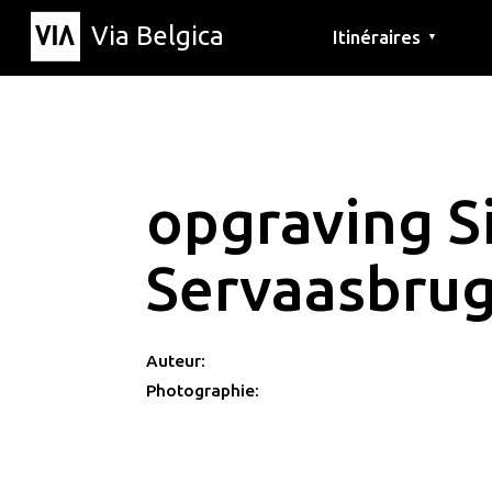
Via Belgica
Itinéraires
▼
Parcours d'écoute
Itinéraires de randon
Itinéraires cyclables
opgraving S
Servaasbru
Auteur:
Photographie: