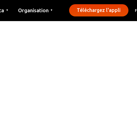
ca
Organisation
Téléchargez l'appli
▼
▼
Contact
Presse
Communes