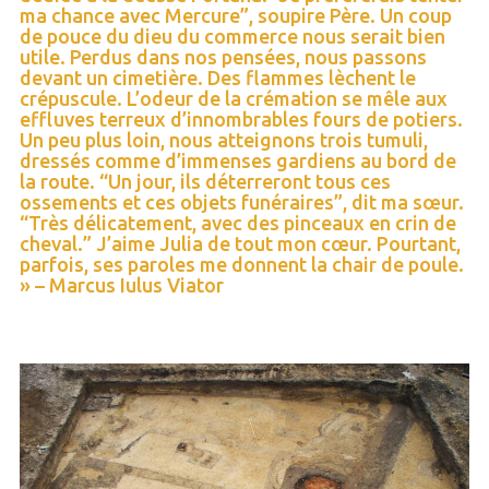
ma chance avec Mercure”, soupire Père. Un coup
de pouce du dieu du commerce nous serait bien
utile. Perdus dans nos pensées, nous passons
devant un cimetière. Des flammes lèchent le
crépuscule. L’odeur de la crémation se mêle aux
effluves terreux d’innombrables fours de potiers.
Un peu plus loin, nous atteignons trois tumuli,
dressés comme d’immenses gardiens au bord de
la route. “Un jour, ils déterreront tous ces
ossements et ces objets funéraires”, dit ma sœur.
“Très délicatement, avec des pinceaux en crin de
cheval.” J’aime Julia de tout mon cœur. Pourtant,
parfois, ses paroles me donnent la chair de poule.
» – Marcus Iulus Viator