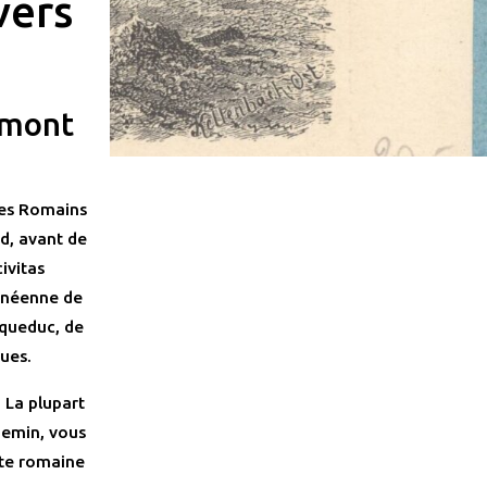
vers
lemont
les Romains
rd, avant de
ivitas
ranéenne de
aqueduc, de
ues.
 La plupart
hemin, vous
ute romaine