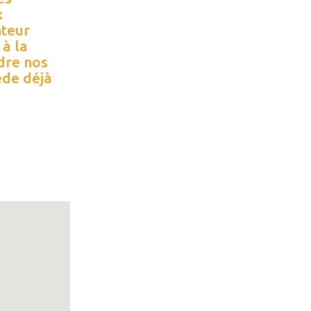
x
nteur
 à la
dre nos
ède déjà