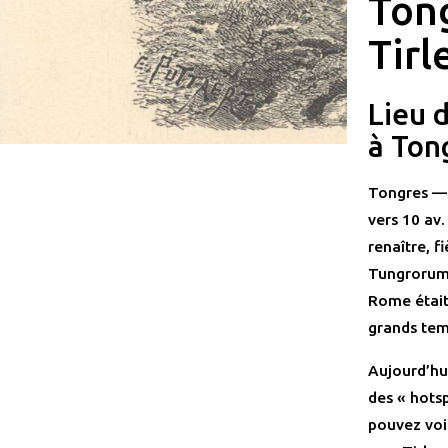
Tong
Tir
Lieu 
à Ton
Tongres — 
vers 10 av.
renaître, f
Tungrorum, 
Rome était
grands tem
Aujourd’hu
des « hots
pouvez voi