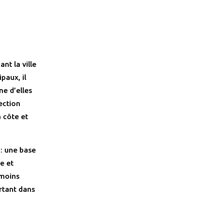
nt la ville
paux, il
ne d’elles
ection
a côte et
: une base
e et
 moins
rtant dans