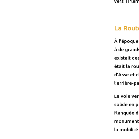
vers Tirle
La Rout
À l’époque 
à de grands
existait de
était la ro
d’Asse et d
l’arrière-p
La voie ve
solide en p
flanquée d
monumental
la mobilité