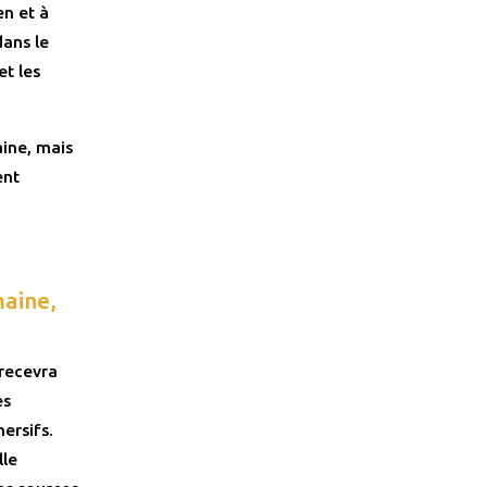
n et à
ans le
et les
ine, mais
ent
aine,
 recevra
es
ersifs.
lle