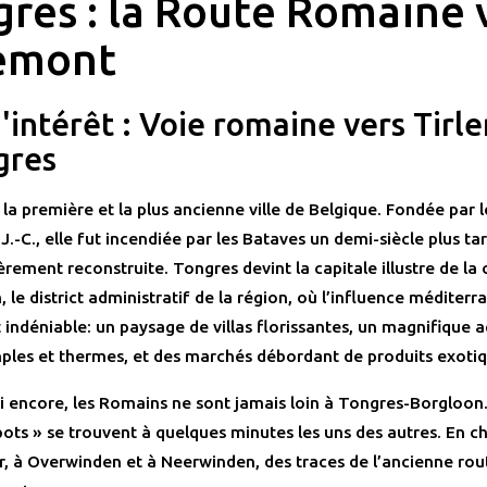
res : la Route Romaine 
lemont
d'intérêt : Voie romaine vers Tir
gres
la première et la plus ancienne ville de Belgique. Fondée par 
 J.-C., elle fut incendiée par les Bataves un demi-siècle plus ta
ièrement reconstruite. Tongres devint la capitale illustre de la c
le district administratif de la région, où l’influence méditer
 indéniable: un paysage de villas florissantes, un magnifique 
ples et thermes, et des marchés débordant de produits exotiq
i encore, les Romains ne sont jamais loin à Tongres-Borgloon.
pots » se trouvent à quelques minutes les uns des autres. En c
r, à Overwinden et à Neerwinden, des traces de l’ancienne ro