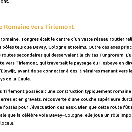
mont.
e Romaine vers Tirlemont
romaine, Tongres était le centre d’un vaste réseau routier relia
 pôles tels que Bavay, Cologne et Reims. Outre ces axes princi
s routes secondaires qui desservaient la civitas Tungrorum. L’u
ute vers Tirlemont, qui traversait le paysage du Hesbaye en dir
’Elewijt, avant de se connecter à des itinéraires menant vers l
ays de la Gaule.
rs Tirlemont possédait une construction typiquement romaine 
ierres et en gravats, recouverte d’une couche supérieure durci
e fossés pour l’évacuation des eaux. Bien que cette route fût
e que la célèbre voie Bavay–Cologne, elle joua un rôle impo
 locale.