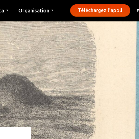
ca
Organisation
Téléchargez l'appli
▼
▼
Contact
Presse
Communes