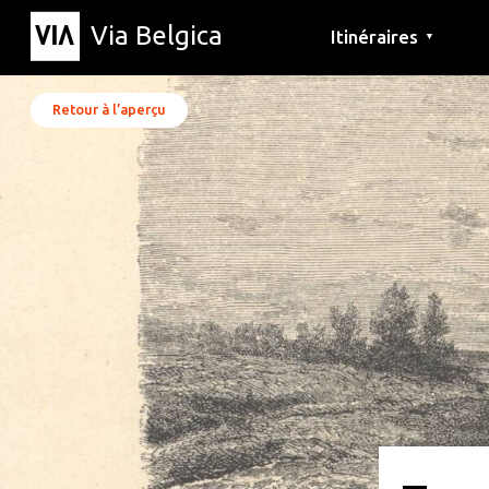
Via Belgica
Itinéraires
▼
Parcours d'écoute
Itinéraires de randon
Itinéraires cyclables
Retour à l’aperçu