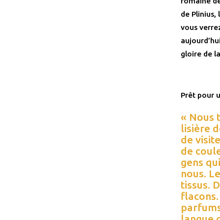
romaine de 
de Plinius,
vous verrez
aujourd’hui
gloire de la
Prêt pour 
« Nous 
lisière 
de visit
de coule
gens qu
nous. L
tissus. 
flacons.
parfums
langue 