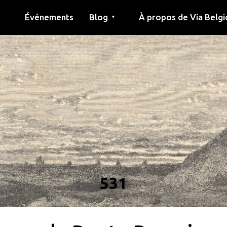
Événements
Blog
À propos de Via Belgi
▼
née
Article
Éducation
Recette
Amis
À propos de via belgica
Recherche
Éducation
Amis
Le guide
531