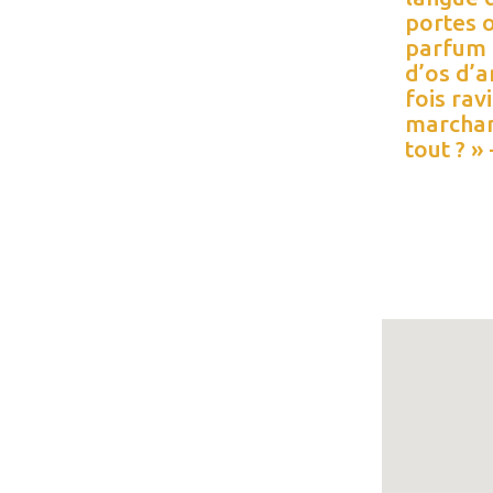
portes o
parfum 
d’os d’a
fois ra
marchand
tout ? 