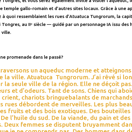
Tongres, et vous serez également invité à visiter l’aqueduc, l
 le temple gallo-romain et d’autres sites locaux. Grâce à une ap
 à quoi ressemblaient les rues d’Atuatuca Tungrorum, la capit
 Tongres, au IIᵉ siècle — guidé par un personnage IA issu des 
 ville.
une promenade dans le passé?
traversons un aqueduc moderne et atteignons
de la ville. Atuatuca Tungrorum. J’ai rêvé si l
er la seule ville de la région. Elle ne déçoit pas
urs et d’odeurs. Tant de sons. Chiens qui aboi
i crient, chariots bringuebalants de marchan
es rues débordent de merveilles. Les plus bea
Des fruits et des bois exotiques. Des bouteilles
 De l’huile du sud. De la viande, du pain et des
. Deux femmes se disputent bruyamment dan
que je ne comprends pas. Des hommes dans d