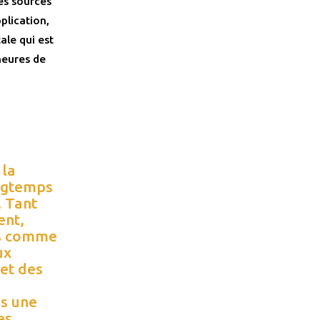
es sources
plication,
ale qui est
heures de
 la
ongtemps
. Tant
ent,
ds comme
ux
 et des
s une
es