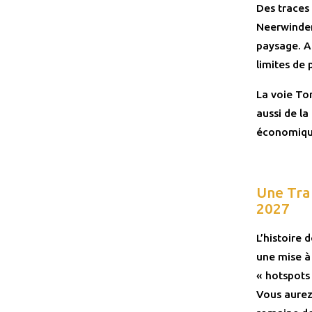
Des traces
Neerwinden
paysage. Ai
limites de 
La voie To
aussi de l
économique
Une Tra
2027
L’histoire 
une mise à
« hotspots 
Vous aurez 