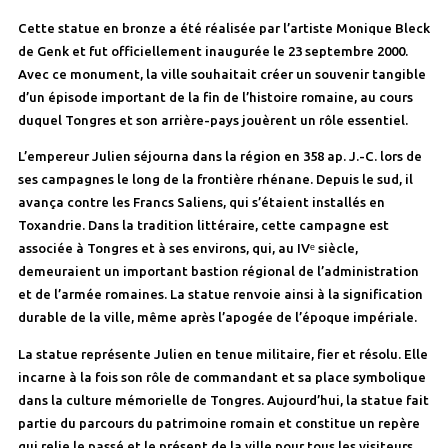
Cette statue en bronze a été réalisée par l’artiste Monique Bleck
de Genk et fut officiellement inaugurée le 23 septembre 2000.
Avec ce monument, la ville souhaitait créer un souvenir tangible
d’un épisode important de la fin de l’histoire romaine, au cours
duquel Tongres et son arrière-pays jouèrent un rôle essentiel.
L’empereur Julien séjourna dans la région en 358 ap. J.-C. lors de
ses campagnes le long de la frontière rhénane. Depuis le sud, il
avança contre les Francs Saliens, qui s’étaient installés en
Toxandrie. Dans la tradition littéraire, cette campagne est
associée à Tongres et à ses environs, qui, au IVᵉ siècle,
demeuraient un important bastion régional de l’administration
et de l’armée romaines. La statue renvoie ainsi à la signification
durable de la ville, même après l’apogée de l’époque impériale.
La statue représente Julien en tenue militaire, fier et résolu. Elle
incarne à la fois son rôle de commandant et sa place symbolique
dans la culture mémorielle de Tongres. Aujourd’hui, la statue fait
partie du parcours du patrimoine romain et constitue un repère
qui relie le passé et le présent de la ville pour tous les visiteurs.