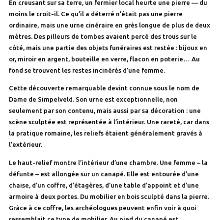
En creusant sur sa terre, un fermier local heurte une pierre — du
moins le croit-il. Ce qu’il a déterré n’était pas une pierre
ordinaire, mais une urne cinéraire en grès longue de plus de deux
mètres. Des pilleurs de tombes avaient percé des trous sur le
côté, mais une partie des objets funéraires est restée : bijoux en
or, miroir en argent, bouteille en verre, flacon en poterie… Au
fond se trouvent les restes incinérés d’une femme.
Cette découverte remarquable devint connue sous le nom de
Dame de Simpelveld. Son urne est exceptionnelle, non
seulement par son contenu, mais aussi par sa décoration : une
scène sculptée est représentée à l’intérieur. Une rareté, car dans
la pratique romaine, les reliefs étaient généralement gravés à
l’extérieur.
Le haut-relief montre l’intérieur d’une chambre. Une femme – la
défunte – est allongée sur un canapé. Elle est entourée d’une
chaise, d’un coffre, d’étagères, d’une table d’appoint et d’une
armoire à deux portes. Du mobilier en bois sculpté dans la pierre.
Grâce à ce coffre, les archéologues peuvent enfin voir à quoi
ressemblait ce type de mobilier. Au pied du canapé est