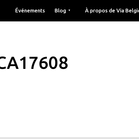
Événements
Blog
À propos de Via Belgi
▼
née
Article
Éducation
Recette
Amis
À propos de via belgica
Recherche
Éducation
Amis
Le guide
CA17608