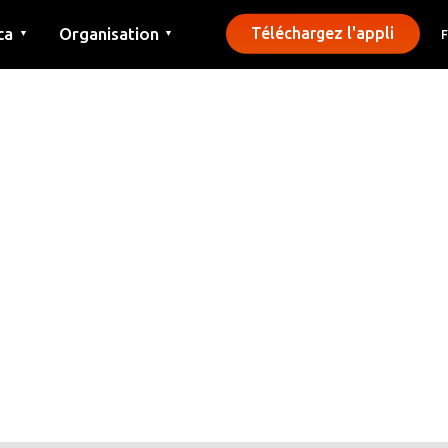
ca
Organisation
Téléchargez l'appli
▼
▼
Contact
Presse
Communes