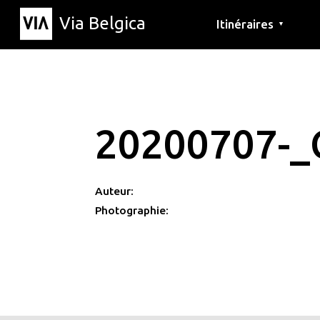
Via Belgica
Itinéraires
▼
Parcours d'écoute
Itinéraires de randon
Itinéraires cyclables
20200707-_
Auteur:
Photographie: