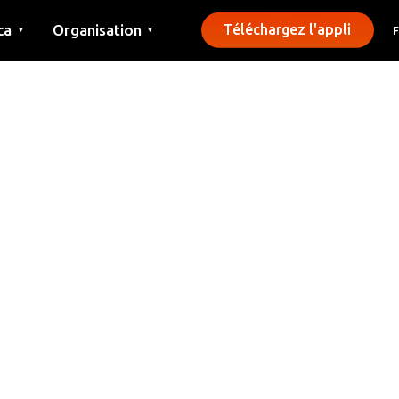
ca
Organisation
Téléchargez l'appli
▼
▼
Contact
Presse
Communes