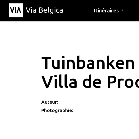
Via Belgica
Itinéraires
▼
Parcours d'écoute
Itinéraires de randon
Itinéraires cyclables
Tuinbanken
Villa de Pro
Auteur:
Photographie: