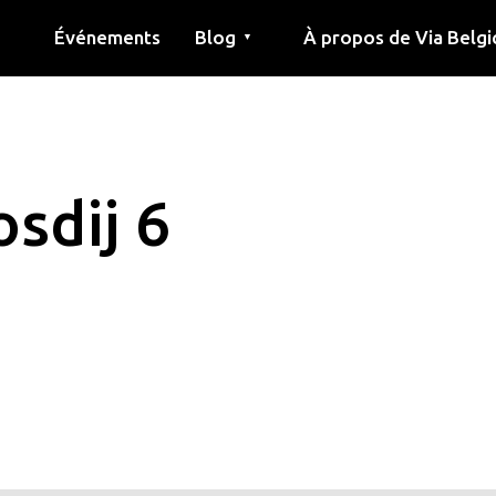
Événements
Blog
À propos de Via Belgi
▼
née
Article
Éducation
Recette
Amis
À propos de via belgica
Recherche
Éducation
Amis
Le guide
osdij 6