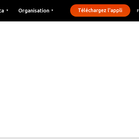
ca
Organisation
Téléchargez l'appli
▼
▼
Contact
Presse
Communes