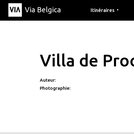
Via Belgica
Itinéraires
▼
Parcours d'écoute
Itinéraires de randon
Itinéraires cyclables
Villa de Pro
Auteur:
Photographie: