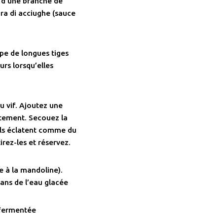
, d’une branche de
ra di acciughe (sauce
ppe de longues tiges
urs lorsqu’elles
u vif. Ajoutez une
tement. Secouez la
 ils éclatent comme du
irez-les et réservez.
e à la mandoline).
ans de l’eau glacée
 fermentée