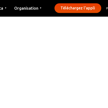
ca
Organisation
Téléchargez l'appli
▼
▼
Contact
Presse
Communes