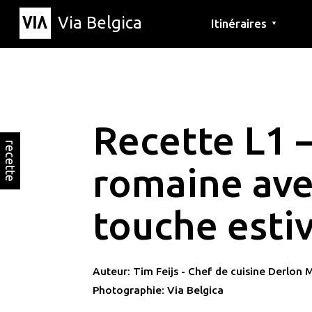
Via Belgica
Itinéraires
▼
Parcours d'écoute
Itinéraires de randon
Itinéraires cyclables
Recette L1 –
recette
romaine ave
touche esti
Auteur: Tim Feijs - Chef de cuisine Derlon 
Photographie: Via Belgica