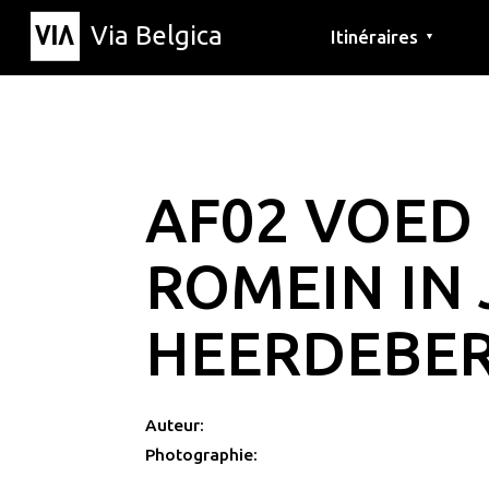
Via Belgica
Itinéraires
▼
Parcours d'écoute
Itinéraires de randon
Itinéraires cyclables
AF02 VOED
ROMEIN IN 
HEERDEBERG
Auteur:
Photographie: