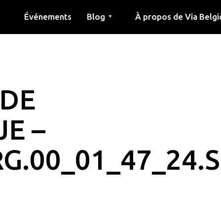
Événements
Blog
À propos de Via Belgi
▼
née
Article
Éducation
Recette
Amis
À propos de via belgica
Recherche
Éducation
Amis
Le guide
 DE
JE –
.00_01_47_24.St