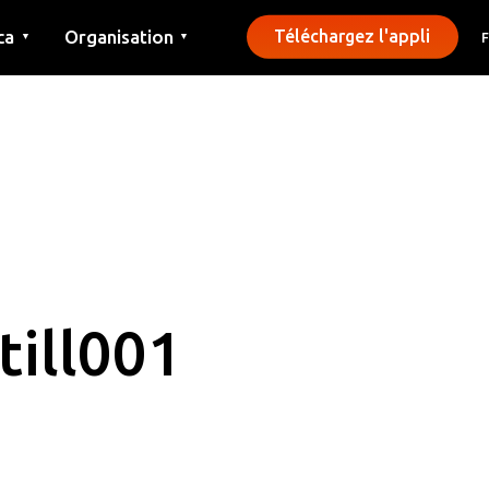
ca
Organisation
Téléchargez l'appli
▼
▼
Contact
Presse
Communes
ill001