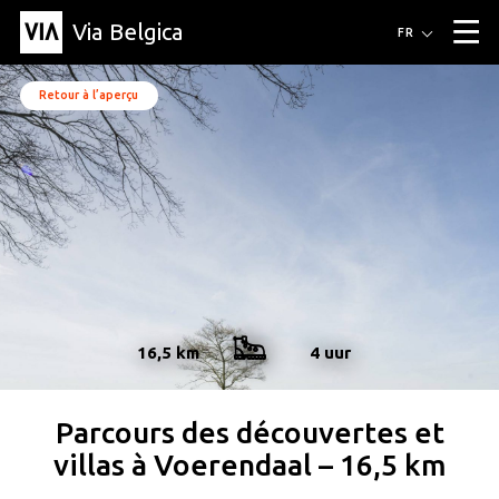
Via Belgica
Itinéraires
FR
▼
Itinéraires de randonnée
Itinéraires cyclables
Parcours d'écoute
Événements
Retour à l’aperçu
Blog
▼
Éducation
Recette
Article
Amis
À propos de Via Belgica
▼
À propos de via belgica
Recherche
Éducation
Le guide
Amis
Organisation
▼
Communes
Contact
Presse
16,5 km
4 uur
Parcours des découvertes et
villas à Voerendaal – 16,5 km