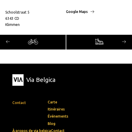
Google Maps
Schoolstraat 5
6343 CD
Klimmen
Via Belgica
Carte
Contact
Itinéraires
Événements
Blog
À propos de via belgica
Contact